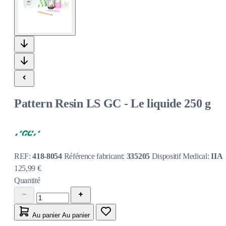
Pattern Resin LS GC - Le liquide 250 g
REF:
418-8054
Référence fabricant:
335205
Dispositif Medical:
IIA
125,99 €
Quantité
Au panier
Au panier