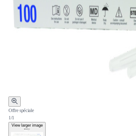
Offre spéciale
1/1
View larger image