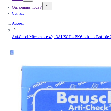
Qui sommes-nous ?
Contact
Accueil
Arti-Check Micromince 40µ BAUSCH - BK61 - bleu - Boîte de 