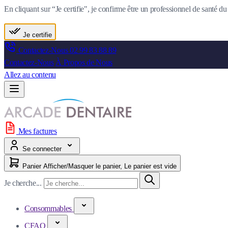
En cliquant sur “Je certifie", je confirme être un professionnel de santé 
Je certifie
Contactez-Nous
02 99 83 88 89
Contactez-Nous
À Propos de Nous
Allez au contenu
Mes factures
Se connecter
Panier
Afficher/Masquer le panier, Le panier est vide
Je cherche...
Consommables
CFAO