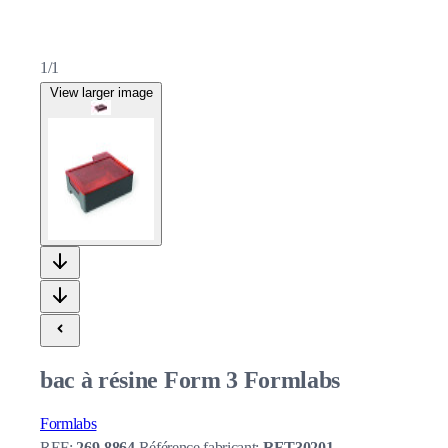
1/1
View larger image
bac à résine Form 3 Formlabs
Formlabs
REF:
269-8864
Référence fabricant:
RFT30201