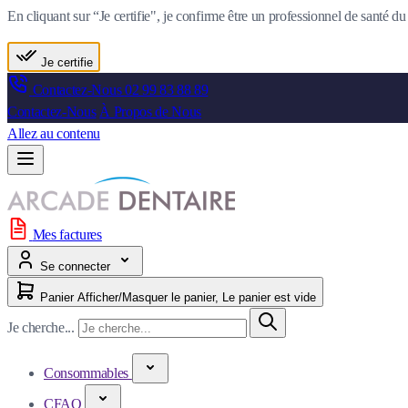
En cliquant sur “Je certifie", je confirme être un professionnel de santé 
Je certifie
Contactez-Nous
02 99 83 88 89
Contactez-Nous
À Propos de Nous
Allez au contenu
Mes factures
Se connecter
Panier
Afficher/Masquer le panier, Le panier est vide
Je cherche...
Consommables
CFAO