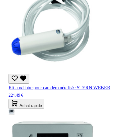
Kit auxiliaire pour eau déminéralisée STERN WEBER
224,49 €
Achat rapide