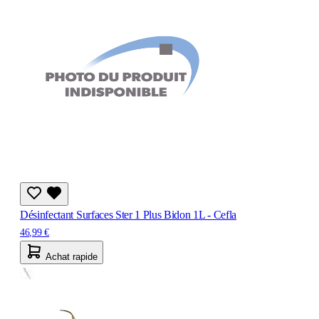
Désinfectant Surfaces Ster 1 Plus Bidon 1L - Cefla
46,99 €
Achat rapide