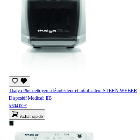
Thalya Plus nettoyeur-désinfecteur et lubrificateur STERN WEBER
Dispositif Medical: IIB
5 604,00 €
Achat rapide