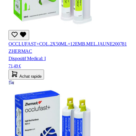
OCCLUFAST+COL.2X50ML+12EMB.MEL.JAUNE200781
ZHERMAC
Dispositif Medical: I
71,49 €
Achat rapide