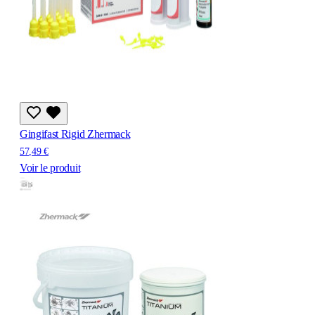
Gingifast Rigid Zhermack
57,49 €
Voir le produit