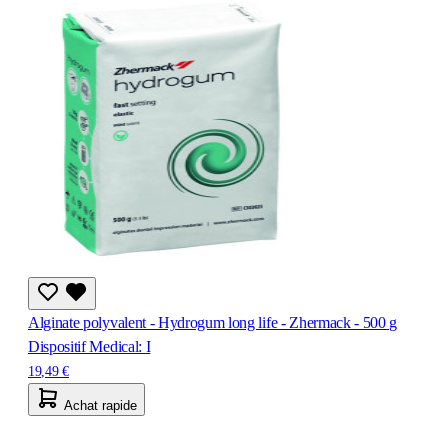
Alginate polyvalent - Hydrogum long life - Zhermack - 500 g
Dispositif Medical: I
19,49 €
Achat rapide