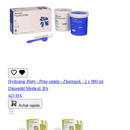
Hydrorise Putty - Prise rapide - Zhermack - 2 x 900 ml
Dispositif Medical: IIA
423,49 €
Achat rapide