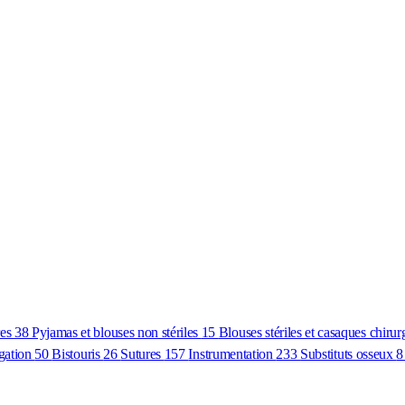
res
38
Pyjamas et blouses non stériles
15
Blouses stériles et casaques chirur
igation
50
Bistouris
26
Sutures
157
Instrumentation
233
Substituts osseux