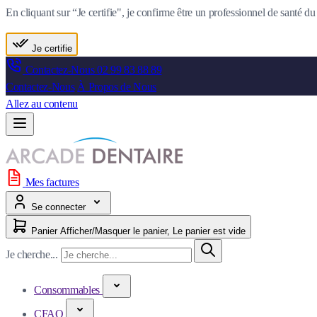
En cliquant sur “Je certifie", je confirme être un professionnel de santé 
Je certifie
Contactez-Nous
02 99 83 88 89
Contactez-Nous
À Propos de Nous
Allez au contenu
Mes factures
Se connecter
Panier
Afficher/Masquer le panier, Le panier est vide
Je cherche...
Consommables
CFAO