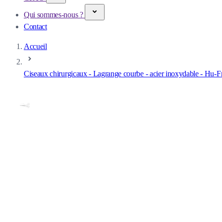
Qui sommes-nous ?
Contact
Accueil
Ciseaux chirurgicaux - Lagrange courbe - acier inoxydable - Hu-F