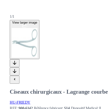
1/1
View larger image
Ciseaux chirurgicaux - Lagrange courbe 
HU-FRIEDY
REF:
900-6142
Référence fabricant:
S14
Dispositif Medical:
I