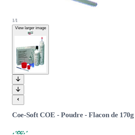
1/1
View larger image
Coe-Soft COE - Poudre - Flacon de 170g