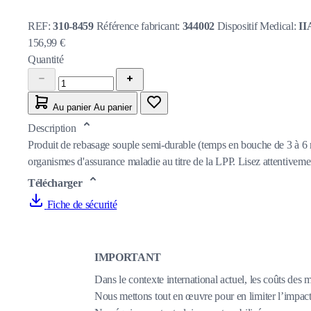
REF:
310-8459
Référence fabricant:
344002
Dispositif Medical:
II
156,99 €
Quantité
Au panier
Au panier
Description
Produit de rebasage souple semi-durable (temps en bouche de 3 à 6 m
organismes d'assurance maladie au titre de la LPP. Lisez attentivement 
Télécharger
Fiche de sécurité
IMPORTANT
Dans le contexte international actuel, les coûts des 
Nous mettons tout en œuvre pour en limiter l’impact,