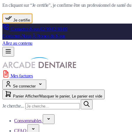
En cliquant sur “Je certifie", je confirme être un professionnel de santé 
Je certifie
Contactez-Nous
02 99 83 88 89
Contactez-Nous
À Propos de Nous
Allez au contenu
Mes factures
Se connecter
Panier
Afficher/Masquer le panier, Le panier est vide
Je cherche...
Consommables
CFAO