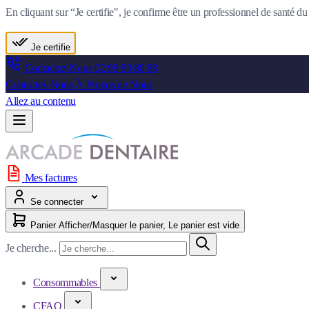
En cliquant sur “Je certifie", je confirme être un professionnel de santé 
Je certifie
Contactez-Nous
02 99 83 88 89
Contactez-Nous
À Propos de Nous
Allez au contenu
Mes factures
Se connecter
Panier
Afficher/Masquer le panier, Le panier est vide
Je cherche...
Consommables
CFAO