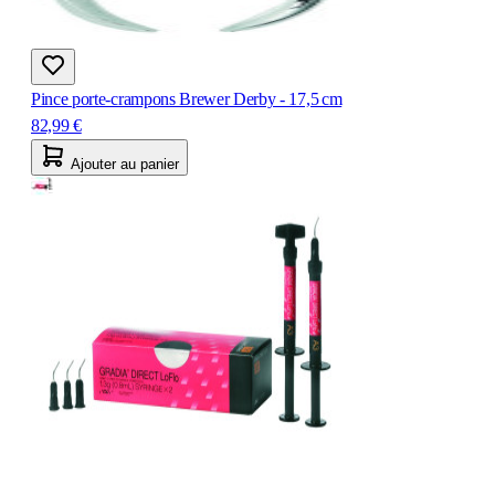
Pince porte‑crampons Brewer Derby - 17,5 cm
82,99 €
Ajouter au panier