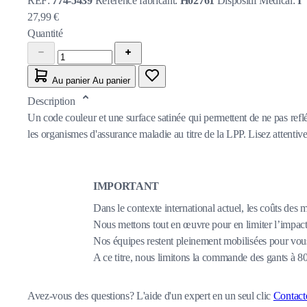
REF:
774-5439
Référence fabricant:
H02761
Dispositif Medical:
I
27,99 €
Quantité
Au panier
Au panier
Description
Un code couleur et une surface satinée qui permettent de ne pas refl
les organismes d'assurance maladie au titre de la LPP. Lisez attentivem
IMPORTANT
Dans le contexte international actuel, les coûts des 
Nous mettons tout en œuvre pour en limiter l’impact,
Nos équipes restent pleinement mobilisées pour vous
A ce titre, nous limitons la commande des gants à 
Avez-vous des questions?
L'aide d'un expert en un seul clic
Contact