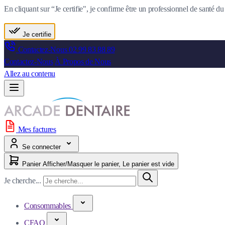
En cliquant sur “Je certifie", je confirme être un professionnel de santé 
Je certifie
Contactez-Nous
02 99 83 88 89
Contactez-Nous
À Propos de Nous
Allez au contenu
Mes factures
Se connecter
Panier
Afficher/Masquer le panier, Le panier est vide
Je cherche...
Consommables
CFAO