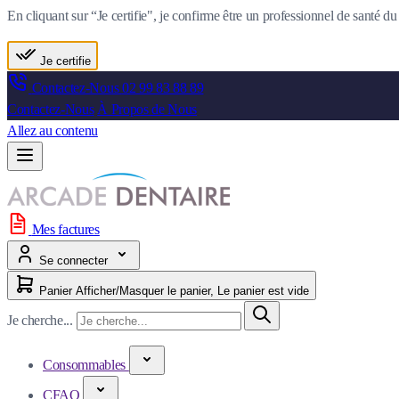
En cliquant sur “Je certifie", je confirme être un professionnel de santé 
Je certifie
Contactez-Nous
02 99 83 88 89
Contactez-Nous
À Propos de Nous
Allez au contenu
Mes factures
Se connecter
Panier
Afficher/Masquer le panier, Le panier est vide
Je cherche...
Consommables
CFAO