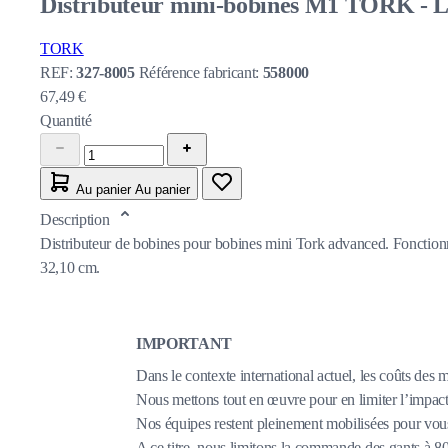
Distributeur mini-bobines M1 TORK - Le
TORK
REF:
327-8005
Référence fabricant:
558000
67,49 €
Quantité
Au panier
Au panier
Description
Distributeur de bobines pour bobines mini Tork advanced. Fonctionne
32,10 cm.
IMPORTANT
Dans le contexte international actuel, les coûts des 
Nous mettons tout en œuvre pour en limiter l’impact,
Nos équipes restent pleinement mobilisées pour vous
A ce titre, nous limitons la commande des gants à 