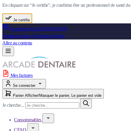
En cliquant sur “Je certifie", je confirme être un professionnel de santé 
Je certifie
Contactez-Nous
02 99 83 88 89
Contactez-Nous
À Propos de Nous
Allez au contenu
Mes factures
Se connecter
Panier
Afficher/Masquer le panier, Le panier est vide
Je cherche...
Consommables
CFAO