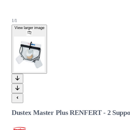
1/1
View larger image
Dustex Master Plus RENFERT - 2 Suppor