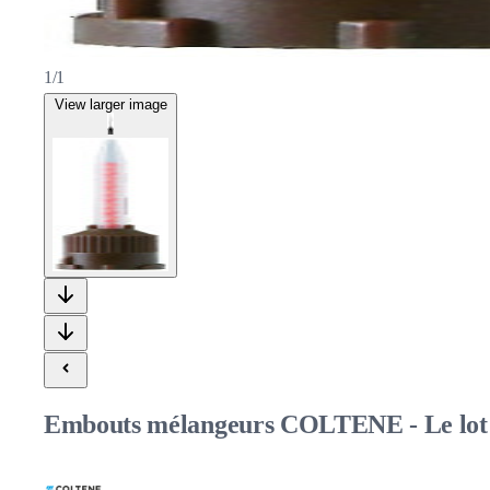
1/1
View larger image
Embouts mélangeurs COLTENE - Le lot 