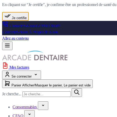
En cliquant sur “Je certifie", je confirme être un professionnel de santé 
Je certifie
Contactez-Nous
02 99 83 88 89
Contactez-Nous
À Propos de Nous
Allez au contenu
Mes factures
Se connecter
Panier
Afficher/Masquer le panier, Le panier est vide
Je cherche...
Consommables
CFAO