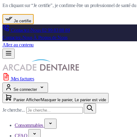
En cliquant sur “Je certifie", je confirme être un professionnel de santé 
Je certifie
Contactez-Nous
02 99 83 88 89
Contactez-Nous
À Propos de Nous
Allez au contenu
Mes factures
Se connecter
Panier
Afficher/Masquer le panier, Le panier est vide
Je cherche...
Consommables
CFAO