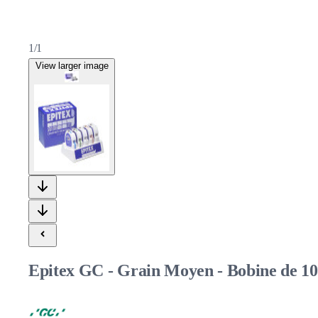
1/1
View larger image
Epitex GC - Grain Moyen - Bobine de 1