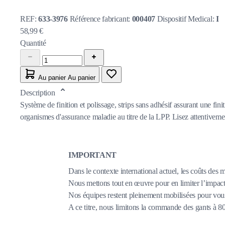
REF:
633-3976
Référence fabricant:
000407
Dispositif Medical:
I
58,99 €
Quantité
Au panier
Au panier
Description
Système de finition et polissage, strips sans adhésif assurant une fi
organismes d'assurance maladie au titre de la LPP. Lisez attentivement 
IMPORTANT
Dans le contexte international actuel, les coûts des 
Nous mettons tout en œuvre pour en limiter l’impact,
Nos équipes restent pleinement mobilisées pour vous
A ce titre, nous limitons la commande des gants à 