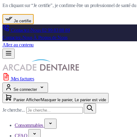
En cliquant sur “Je certifie", je confirme être un professionnel de santé 
Je certifie
Contactez-Nous
02 99 83 88 89
Contactez-Nous
À Propos de Nous
Allez au contenu
Mes factures
Se connecter
Panier
Afficher/Masquer le panier, Le panier est vide
Je cherche...
Consommables
CFAO