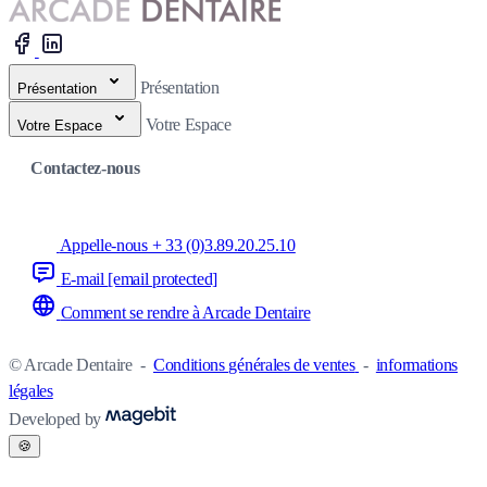
Présentation
Présentation
Votre Espace
Votre Espace
Contactez-nous
Appelle-nous + 33 (0)3.89.20.25.10
E-mail
[email protected]
Comment se rendre à Arcade Dentaire
© Arcade Dentaire
-
Conditions générales de ventes
-
informations
légales
Developed by
🍪