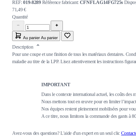
REF:
019-8289
Référence fabricant:
CFNFLAG14FG725s
Dispos
71,49 €
Quantité
Au panier
Au panier
Description
Pour une coupe et une finition de tous les matériaux dentaires. Cond
maladie au titre de la LPP. Lisez attentivement les instructions figuran
IMPORTANT
Dans le contexte international actuel, les coûts des 
Nous mettons tout en œuvre pour en limiter l’impact,
Nos équipes restent pleinement mobilisées pour vous
A ce titre, nous limitons la commande des gants à 
Avez-vous des questions?
L'aide d'un expert en un seul clic
Contact