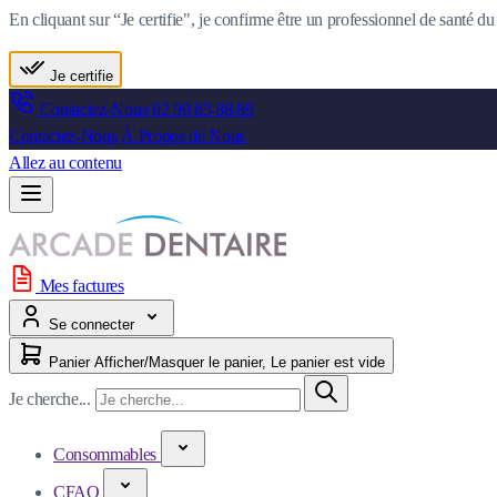
En cliquant sur “Je certifie", je confirme être un professionnel de santé 
Je certifie
Contactez-Nous
02 99 83 88 89
Contactez-Nous
À Propos de Nous
Allez au contenu
Mes factures
Se connecter
Panier
Afficher/Masquer le panier, Le panier est vide
Je cherche...
Consommables
CFAO