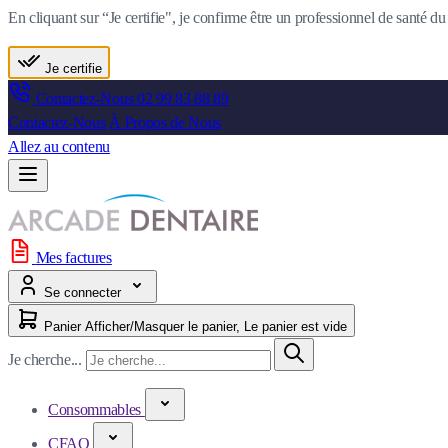
En cliquant sur “Je certifie", je confirme être un professionnel de santé 
Je certifie
Contactez-Nous
02 99 83 88 89
Contactez-Nous
À Propos de Nous
Allez au contenu
Mes factures
Se connecter
Panier
Afficher/Masquer le panier, Le panier est vide
Je cherche...
Consommables
CFAO