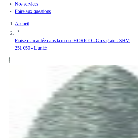
Nos services
Foire aux questions
Accueil
Fraise diamantée dans la masse HORICO - Gros grain - SHM
251 050 - L'unité