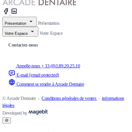
Présentation
Présentation
Votre Espace
Votre Espace
Contactez-nous
Appelle-nous + 33 (0)3.89.20.25.10
E-mail
[email protected]
Comment se rendre à Arcade Dentaire
© Arcade Dentaire
-
Conditions générales de ventes
-
informations
légales
Developed by
🍪