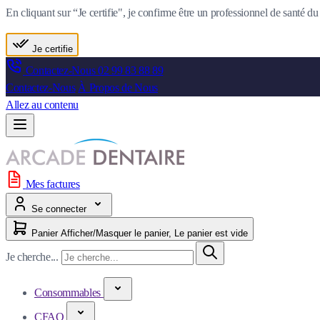
En cliquant sur “Je certifie", je confirme être un professionnel de santé 
Je certifie
Contactez-Nous
02 99 83 88 89
Contactez-Nous
À Propos de Nous
Allez au contenu
Mes factures
Se connecter
Panier
Afficher/Masquer le panier, Le panier est vide
Je cherche...
Consommables
CFAO