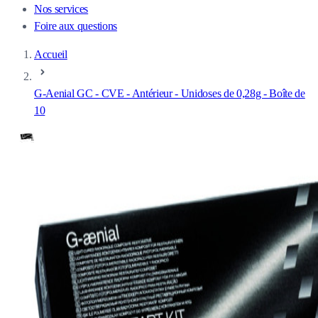
Nos services
Foire aux questions
Accueil
G-Aenial GC - CVE - Antérieur - Unidoses de 0,28g - Boîte de
10