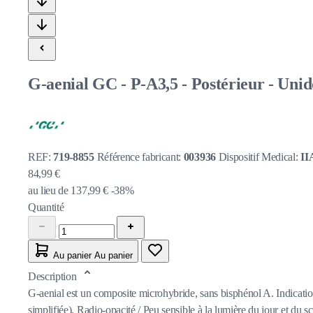
G-aenial GC - P-A3,5 - Postérieur - Unido
REF:
719-8855
Référence fabricant:
003936
Dispositif Medical:
II
84,99 €
au lieu de
137,99 €
-38%
Quantité
Au panier
Au panier
Description
G-aenial est un composite microhybride, sans bisphénol A. Indication
simplifiée). Radio-opacité / Peu sensible à la lumière du jour et du 