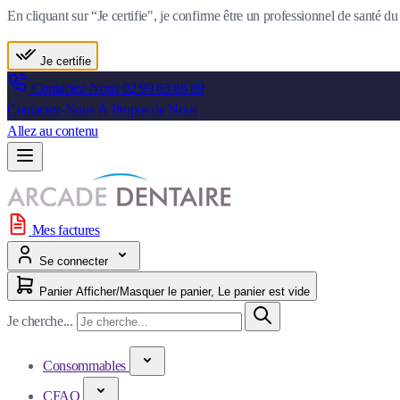
En cliquant sur “Je certifie", je confirme être un professionnel de santé 
Je certifie
Contactez-Nous
02 99 83 88 89
Contactez-Nous
À Propos de Nous
Allez au contenu
Mes factures
Se connecter
Panier
Afficher/Masquer le panier, Le panier est vide
Je cherche...
Consommables
CFAO