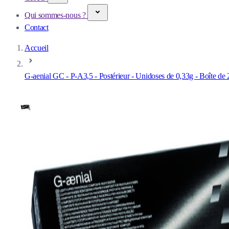
Qui sommes-nous ?
Contact
Accueil
G-aenial GC - P-A3,5 - Postérieur - Unidoses de 0,33g - Boîte de 