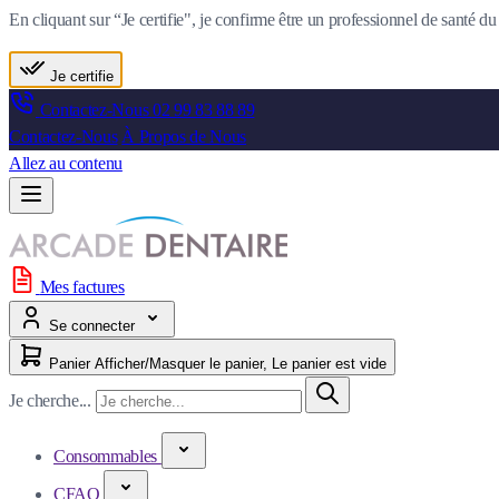
En cliquant sur “Je certifie", je confirme être un professionnel de santé 
Je certifie
Contactez-Nous
02 99 83 88 89
Contactez-Nous
À Propos de Nous
Allez au contenu
Mes factures
Se connecter
Panier
Afficher/Masquer le panier, Le panier est vide
Je cherche...
Consommables
CFAO