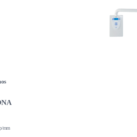
hos
ONA
 lp/mm