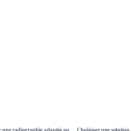
 une radiographie adaptée au
Choisissez une solution