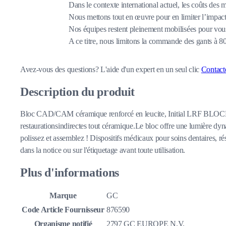
Dans le contexte international actuel, les coûts des 
Nous mettons tout en œuvre pour en limiter l’impact,
Nos équipes restent pleinement mobilisées pour vous
A ce titre, nous limitons la commande des gants à 
Avez-vous des questions?
L'aide d'un expert en un seul clic
Contact
Description du produit
Bloc CAD/CAM céramique renforcé en leucite, Initial LRF BLOCK b
restaurationsindirectes tout céramique.Le bloc offre une lumière dyn
polissez et assemblez ! Dispositifs médicaux pour soins dentaires, ré
dans la notice ou sur l'étiquetage avant toute utilisation.
Plus d'informations
Marque
GC
Code Article Fournisseur
876590
Organisme notifié
2797 GC EUROPE N.V.