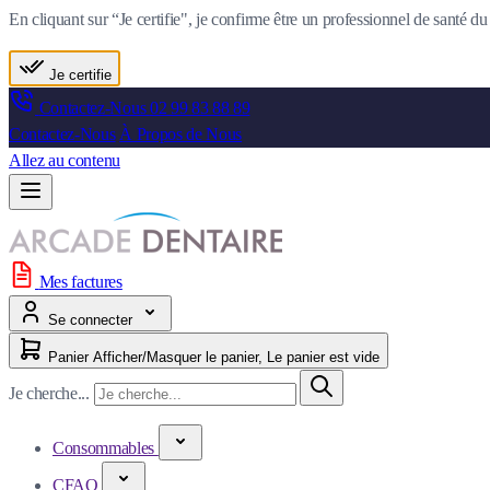
En cliquant sur “Je certifie", je confirme être un professionnel de santé 
Je certifie
Contactez-Nous
02 99 83 88 89
Contactez-Nous
À Propos de Nous
Allez au contenu
Mes factures
Se connecter
Panier
Afficher/Masquer le panier, Le panier est vide
Je cherche...
Consommables
CFAO