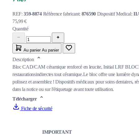
REF:
359-8874
Référence fabricant:
876590
Dispositif Medical:
II
75,99 €
Quantité
Au panier
Au panier
Description
Bloc CAD/CAM céramique renforcé en leucite, Initial LRF BLOCK b
restaurationsindirectes tout céramique.Le bloc offre une lumière dyn
polissez et assemblez ! Dispositifs médicaux pour soins dentaires, ré
dans la notice ou sur l'étiquetage avant toute utilisation.
Télécharger
Fiche de sécurité
IMPORTANT