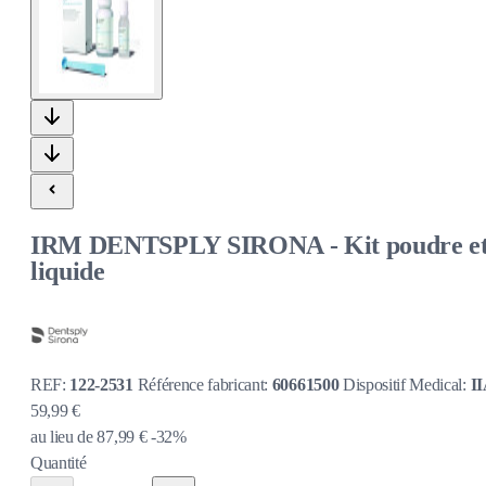
IRM DENTSPLY SIRONA - Kit poudre e
liquide
REF:
122-2531
Référence fabricant:
60661500
Dispositif Medical:
I
59,99 €
au lieu de
87,99 €
-32%
Quantité