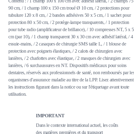
Contenu : / 1 champ 100 x 100 cm avec adhésif latéral, / 2 champs 75
90 cm, / 1 champ 100 x 150 cm troué Ø 10 cm, / 2 protections pour
tubulure 120 x 8 cm, / 2 bandes adhésives 50 x 5 cm, / 1 sachet pour
protection 80 x 50 cm, / 2 protège-lampe transparents, / 1 protection
pour tube radio (amplificateur de brillance), / 10 compresses NT, 5 x 5
cm (par 10), / 1 champ transparent 30 x 30 cm avec adhésif latéral, / 4
essuie-mains, / 2 casaques de chirurgie SMS taille L, / 1 blouse de
protection avec poignets élastiques, / 2 calots de chirurgien avec
lanières, / 2 charlottes avec élastique, / 2 masques de chirurgien avec
lanières, / 6 surchaussures en NT. Dispositifs médicaux pour soins
dentaires, réservés aux professionnels de santé, non remboursés par le
organismes d'assurance maladie au titre de la LPP. Lisez attentivement
les instructions figurant dans la notice ou sur l'étiquetage avant toute
utilisation.
IMPORTANT
Dans le contexte international actuel, les coûts
des matières premières et du transport