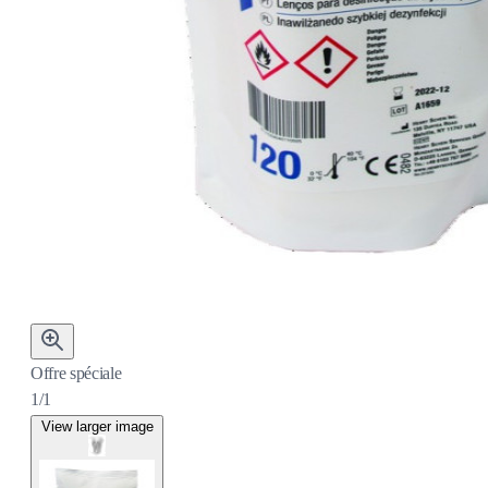
Offre spéciale
1/1
View larger image