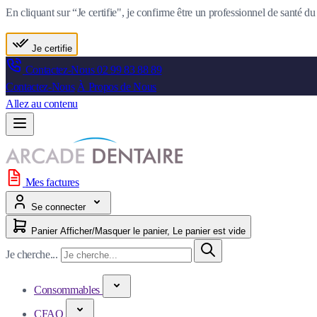
En cliquant sur “Je certifie", je confirme être un professionnel de santé 
Je certifie
Contactez-Nous
02 99 83 88 89
Contactez-Nous
À Propos de Nous
Allez au contenu
Mes factures
Se connecter
Panier
Afficher/Masquer le panier, Le panier est vide
Je cherche...
Consommables
CFAO