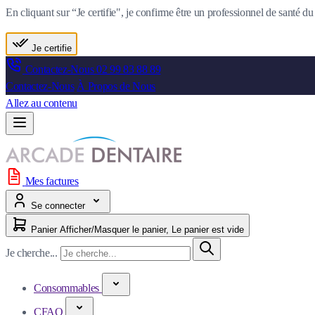
En cliquant sur “Je certifie", je confirme être un professionnel de santé 
Je certifie
Contactez-Nous
02 99 83 88 89
Contactez-Nous
À Propos de Nous
Allez au contenu
Mes factures
Se connecter
Panier
Afficher/Masquer le panier, Le panier est vide
Je cherche...
Consommables
CFAO