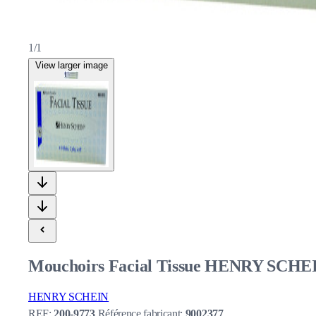
1/1
View larger image
Mouchoirs Facial Tissue HENRY SCHEIN
HENRY SCHEIN
REF:
200-9773
Référence fabricant:
9002377