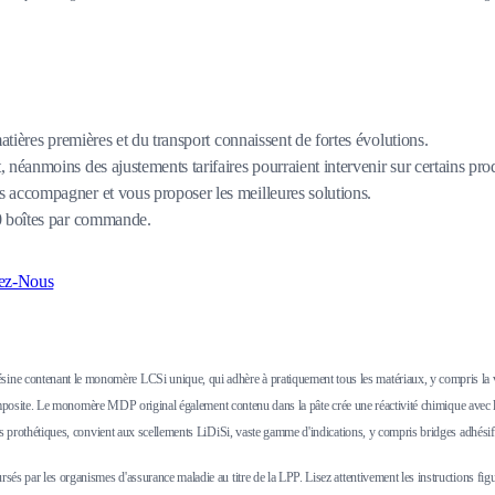
matières premières et du transport connaissent de fortes évolutions.
 néanmoins des ajustements tarifaires pourraient intervenir sur certains pro
 accompagner et vous proposer les meilleures solutions.
80 boîtes par commande.
ez-Nous
e contenant le monomère LCSi unique, qui adhère à pratiquement tous les matériaux, y compris la vit
ine composite. Le monomère MDP original également contenu dans la pâte crée une réactivité chimique a
s prothétiques, convient aux scellements LiDiSi, vaste gamme d'indications, y compris bridges adhésifs e
 par les organismes d'assurance maladie au titre de la LPP. Lisez attentivement les instructions figurant