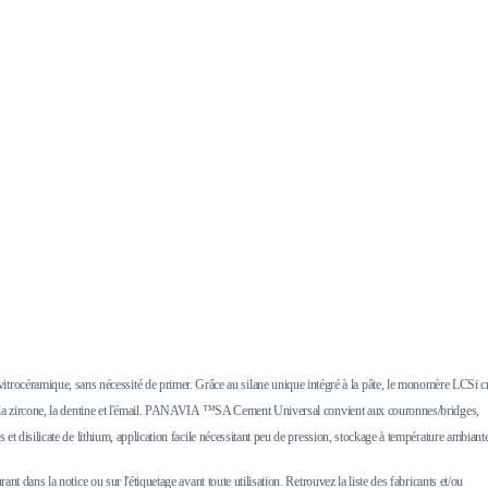
rocéramique, sans nécessité de primer. Grâce au silane unique intégré à la pâte, le monomère LCSi c
vec la zircone, la dentine et l'émail. PANAVIA ™SA Cement Universal convient aux couronnes/bridges,
t disilicate de lithium, application facile nécessitant peu de pression, stockage à température ambiante
 dans la notice ou sur l'étiquetage avant toute utilisation. Retrouvez la liste des fabricants et/ou