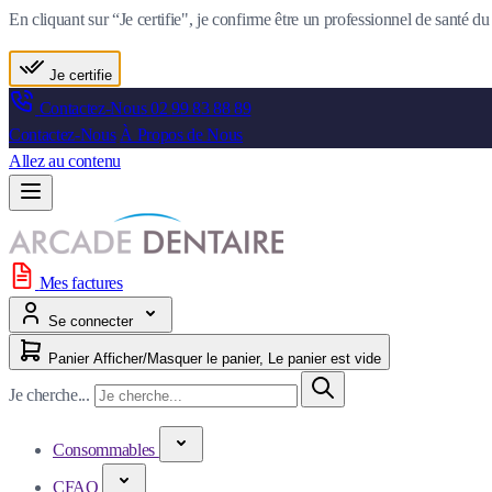
En cliquant sur “Je certifie", je confirme être un professionnel de santé 
Je certifie
Contactez-Nous
02 99 83 88 89
Contactez-Nous
À Propos de Nous
Allez au contenu
Mes factures
Se connecter
Panier
Afficher/Masquer le panier, Le panier est vide
Je cherche...
Consommables
CFAO