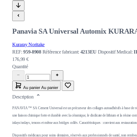
Panavia SA Universal Automix KURARAY 
Kuraray Noritake
REF:
959-8908
Référence fabricant:
4213EU
Dispositif Medical:
I
176,99 €
Quantité
Au panier
Au panier
Description
PANAVIA ™ SA Cement Universal est un précurseur des collages autoadhésifs à base de résin
une liaison chimique forte et durable avec la céramique, le disilicate de lithium et la rés
inlays/onlays, tenons et même aux bridges collés. Caractéristiques : convient aux restauration
Dispositifs médicaux pour soins dentaires, réservés aux professionnels de santé, non remboursés