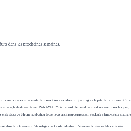
duits dans les prochaines semaines.
rocéramique, sans nécessité de primer. Grâce au silane unique intégré à la pâte, le monomère LCSi c
vec la zircone, la dentine et l'émail. PANAVIA ™SA Cement Universal convient aux couronnes/bridges,
t disilicate de lithium, application facile nécessitant peu de pression, stockage à température ambiante
 dans la notice ou sur l'étiquetage avant toute utilisation. Retrouvez la liste des fabricants et/ou