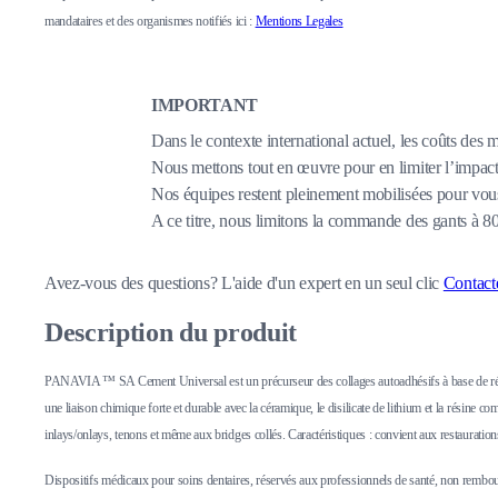
mandataires et des organismes notifiés ici :
Mentions Legales
IMPORTANT
Dans le contexte international actuel, les coûts des 
Nous mettons tout en œuvre pour en limiter l’impact,
Nos équipes restent pleinement mobilisées pour vous
A ce titre, nous limitons la commande des gants à 
Avez-vous des questions?
L'aide d'un expert en un seul clic
Contact
Description du produit
PANAVIA ™ SA Cement Universal est un précurseur des collages autoadhésifs à base de résin
une liaison chimique forte et durable avec la céramique, le disilicate de lithium et la rés
inlays/onlays, tenons et même aux bridges collés. Caractéristiques : convient aux restauration
Dispositifs médicaux pour soins dentaires, réservés aux professionnels de santé, non remboursés