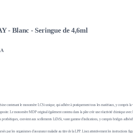
- Blanc - Seringue de 4,6ml
IA
e contenant le monomère LCSi unique, qui adhère à pratiquement tous les matériaux, y compris la vit
ine composite. Le monomère MDP original également contenu dans la pâte crée une réactivité chimique a
s prothétiques, convient aux scellements LiDiSi, vaste gamme d'indications, y compris bridges adhésifs e
 par les organismes d'assurance maladie au titre de la LPP. Lisez attentivement les instructions figurant