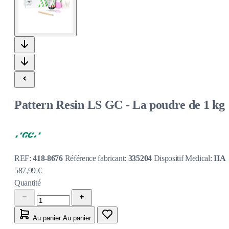
Pattern Resin LS GC - La poudre de 1 kg
REF:
418-8676
Référence fabricant:
335204
Dispositif Medical:
IIA
587,99 €
Quantité
Au panier
Au panier