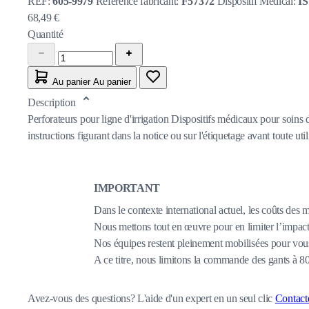
REF:
605-9979
Référence fabricant:
F57372
Dispositif Medical:
IS
68,49 €
Quantité
Au panier
Au panier
Description
Perforateurs pour ligne d'irrigation Dispositifs médicaux pour soins 
instructions figurant dans la notice ou sur l'étiquetage avant toute util
IMPORTANT
Dans le contexte international actuel, les coûts des 
Nous mettons tout en œuvre pour en limiter l’impact,
Nos équipes restent pleinement mobilisées pour vous
A ce titre, nous limitons la commande des gants à 
Avez-vous des questions?
L'aide d'un expert en un seul clic
Contact