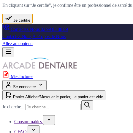
En cliquant sur “Je certifie", je confirme être un professionnel de santé 
Je certifie
Contactez-Nous
02 99 83 88 89
Contactez-Nous
À Propos de Nous
Allez au contenu
Mes factures
Se connecter
Panier
Afficher/Masquer le panier, Le panier est vide
Je cherche...
Consommables
CFAO