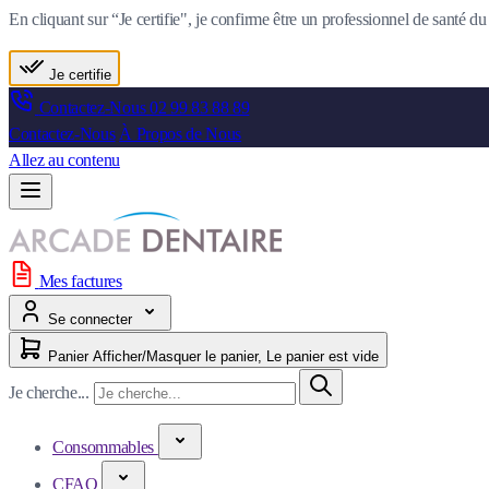
En cliquant sur “Je certifie", je confirme être un professionnel de santé 
Je certifie
Contactez-Nous
02 99 83 88 89
Contactez-Nous
À Propos de Nous
Allez au contenu
Mes factures
Se connecter
Panier
Afficher/Masquer le panier, Le panier est vide
Je cherche...
Consommables
CFAO