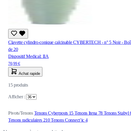
Clavette cylindro-conique calcinable CYBERTECH - n° 5 Noir - Boî
de 20
Dispositif Medical: IIA
70,99 €
Achat rapide
15
produits
Afficher :
Pivots/Tenons
Tenons Cyberposts
15
Tenons Itena
78
Tenons Stabyl
Tenons radiculaires
210
Tenons Connect’ic
4