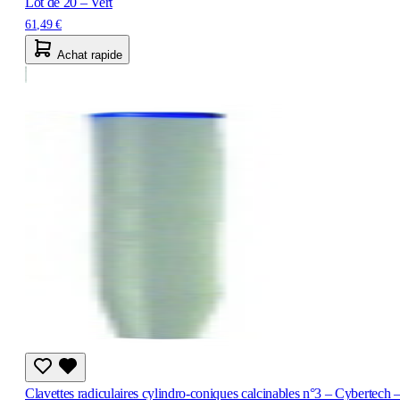
Lot de 20 – Vert
61,49 €
Achat rapide
Clavettes radiculaires cylindro-coniques calcinables n°3 – Cybertech 