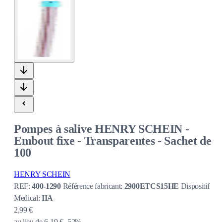
Pompes à salive HENRY SCHEIN -
Embout fixe - Transparentes - Sachet de
100
HENRY SCHEIN
REF:
400-1290
Référence fabricant:
2900ETCS15HE
Dispositif
Medical:
IIA
2,99 €
au lieu de
6,19 €
-52%