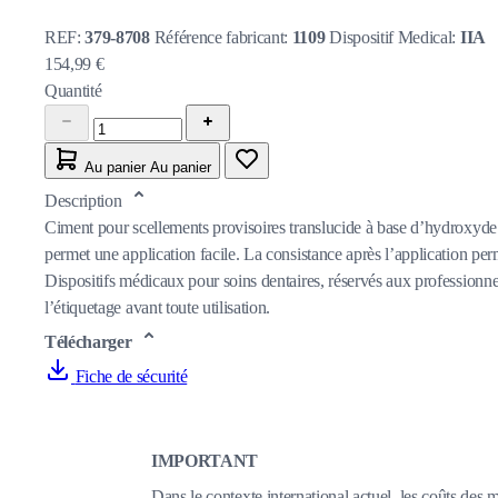
REF:
379-8708
Référence fabricant:
1109
Dispositif Medical:
IIA
154,99 €
Quantité
Au panier
Au panier
Description
Ciment pour scellements provisoires translucide à base d’hydroxyde d
permet une application facile. La consistance après l’application perm
Dispositifs médicaux pour soins dentaires, réservés aux professionnel
l’étiquetage avant toute utilisation.
Télécharger
Fiche de sécurité
IMPORTANT
Dans le contexte international actuel, les coûts des 