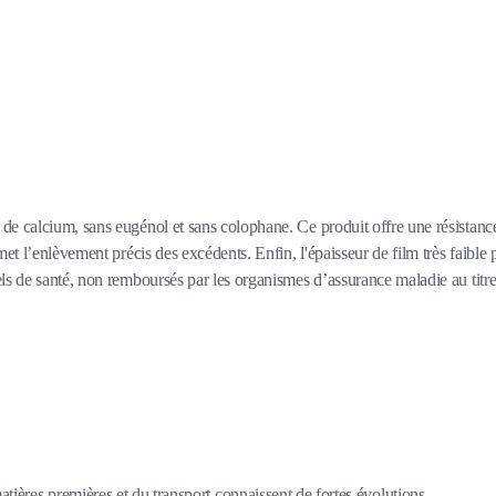
e calcium, sans eugénol et sans colophane. Ce produit offre une résistance 
et l’enlèvement précis des excédents. Enfin, l'épaisseur de film très faible p
s de santé, non remboursés par les organismes d’assurance maladie au titre d
matières premières et du transport connaissent de fortes évolutions.