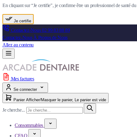
En cliquant sur “Je certifie", je confirme être un professionnel de santé 
Je certifie
Contactez-Nous
02 99 83 88 89
Contactez-Nous
À Propos de Nous
Allez au contenu
Mes factures
Se connecter
Panier
Afficher/Masquer le panier, Le panier est vide
Je cherche...
Consommables
CFAO