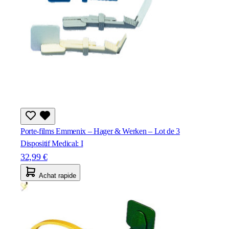
Porte-films Emmenix – Hager & Werken – Lot de 3
Dispositif Medical: I
32,99 €
Achat rapide