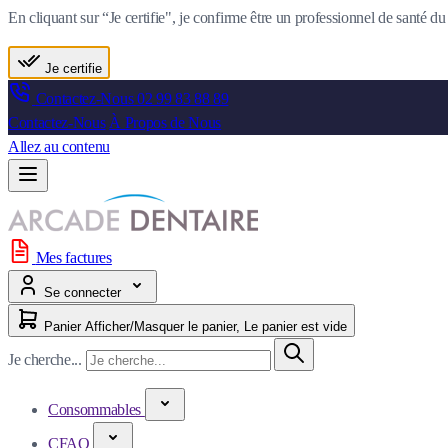
En cliquant sur “Je certifie", je confirme être un professionnel de santé 
Je certifie
Contactez-Nous
02 99 83 88 89
Contactez-Nous
À Propos de Nous
Allez au contenu
Mes factures
Se connecter
Panier
Afficher/Masquer le panier, Le panier est vide
Je cherche...
Consommables
CFAO