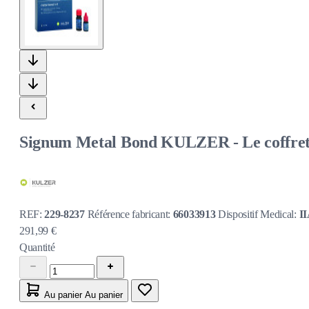
Signum Metal Bond KULZER - Le coffre
REF:
229-8237
Référence fabricant:
66033913
Dispositif Medical:
I
291,99 €
Quantité
Au panier
Au panier