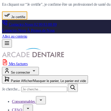
En cliquant sur “Je certifie", je confirme être un professionnel de santé 
Je certifie
Contactez-Nous
02 99 83 88 89
Contactez-Nous
À Propos de Nous
Allez au contenu
Mes factures
Se connecter
Panier
Afficher/Masquer le panier, Le panier est vide
Je cherche...
Consommables
CFAO