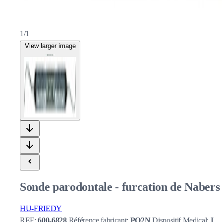
1/1
View larger image
Sonde parodontale - furcation de Nabers
HU-FRIEDY
REF:
600-6828
Référence fabricant:
PQ2N
Dispositif Medical:
I