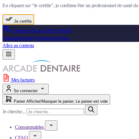
En cliquant sur “Je certifie", je confirme être un professionnel de santé 
Je certifie
Contactez-Nous
02 99 83 88 89
Contactez-Nous
À Propos de Nous
Allez au contenu
Mes factures
Se connecter
Panier
Afficher/Masquer le panier, Le panier est vide
Je cherche...
Consommables
CFAO