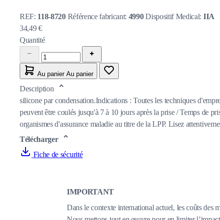
REF:
118-8720
Référence fabricant:
4990
Dispositif Medical:
IIA
34,49 €
Quantité
Au panier
Au panier
Description
silicone par condensation.Indications : Toutes les techniques d'emprei
peuvent être coulés jusqu'à 7 à 10 jours après la prise / Temps de p
organismes d'assurance maladie au titre de la LPP. Lisez attentivement 
Télécharger
Fiche de sécurité
IMPORTANT
Dans le contexte international actuel, les coûts des 
Nous mettons tout en œuvre pour en limiter l’impact,