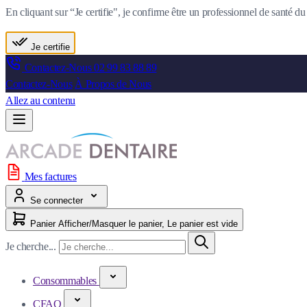
En cliquant sur “Je certifie", je confirme être un professionnel de santé 
Je certifie
Contactez-Nous
02 99 83 88 89
Contactez-Nous
À Propos de Nous
Allez au contenu
Mes factures
Se connecter
Panier
Afficher/Masquer le panier, Le panier est vide
Je cherche...
Consommables
CFAO