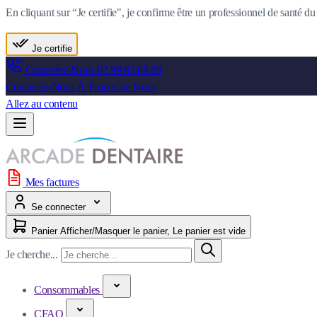
En cliquant sur “Je certifie", je confirme être un professionnel de santé 
Je certifie
Contactez-Nous
02 99 83 88 89
Contactez-Nous
À Propos de Nous
Allez au contenu
Mes factures
Se connecter
Panier
Afficher/Masquer le panier, Le panier est vide
Je cherche...
Consommables
CFAO