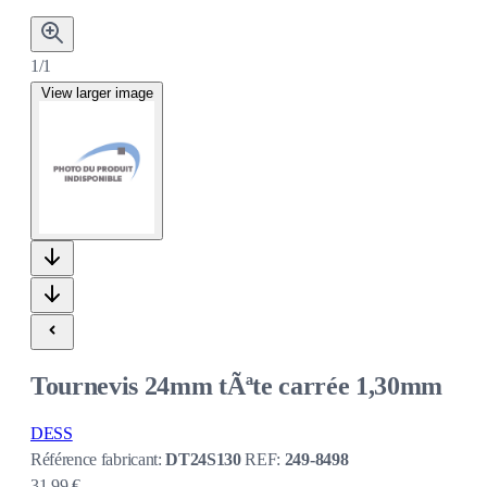
1/1
View larger image
Tournevis 24mm tÃªte carrée 1,30mm
DESS
Référence fabricant:
DT24S130
REF:
249-8498
31,99 €