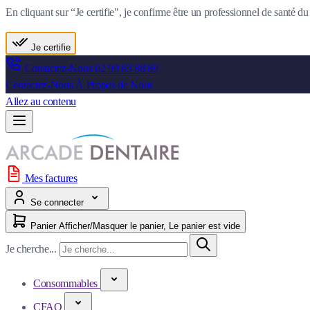
En cliquant sur “Je certifie", je confirme être un professionnel de santé 
Je certifie
Contactez-Nous
02 99 83 88 89
Contactez-Nous
À Propos de Nous
Allez au contenu
Mes factures
Se connecter
Panier
Afficher/Masquer le panier, Le panier est vide
Je cherche...
Consommables
CFAO