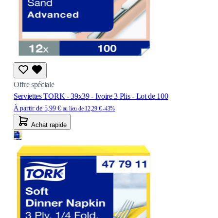
Offre spéciale
Serviettes TORK - 39x39 - Ivoire 3 Plis - Lot de 100
À partir de
5,99 €
au lieu de
12,29 €
-43%
Achat rapide