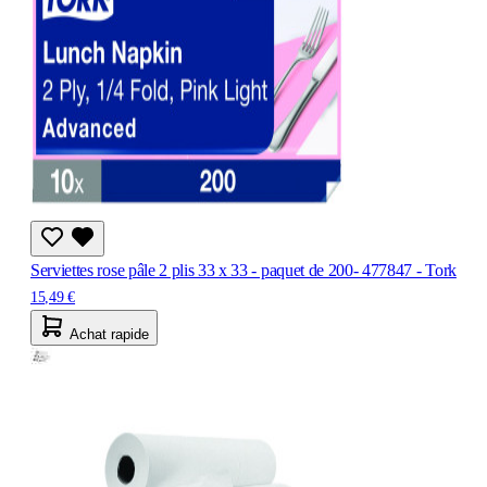
Serviettes rose pâle 2 plis 33 x 33 - paquet de 200- 477847 - Tork
15,49 €
Achat rapide